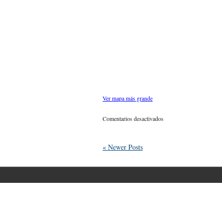
Ver mapa más grande
en
Comentarios desactivados
El
vuelo
del
« Newer Posts
pájaro.