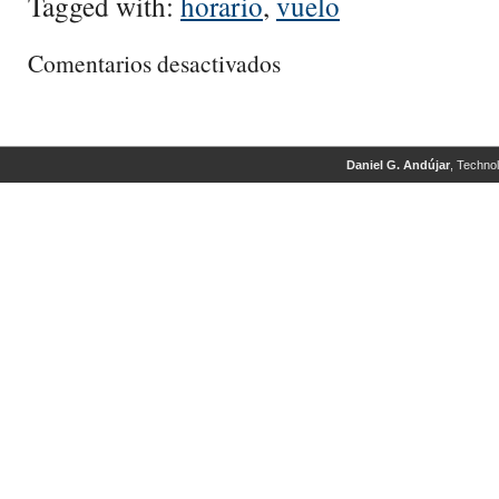
Tagged with:
horario
,
vuelo
en
Comentarios desactivados
Horario
aproximado
del
vuelo
Daniel G. Andújar
, Techno